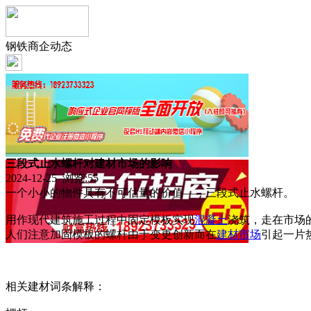
钢铁商企动态
三段式止水螺杆对建材市场的影响
2024-12-25 浏览:
55
一个小小的物件具有不可估量的价值——三段式止水螺杆。
用作现代建筑施工过程中固定模板实现
混凝土
浇筑，走在市场
人们注意加固模板的螺杆由于变更创新而在
建材市场
引起一片
相关建材词条解释：