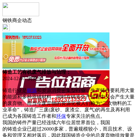
钢铁商企动态
铸造工艺有机废气排放与治理：
2024-12-07 浏览:
94
铸造行业是
能源
和资源消费密集型行业，生产铸件要耗用大量
的能源和多种原辅材料，同时在铸造生产过程中又会产生大量
的废弃物。而当今废弃物的资源化被人们称为“二次物料的工
业革命”，铸造厂三废(废砂、废渣尘、废气)的再生及再利用
已成为各国铸造工作者和
环保
专家关注的焦点。
我国的铸件产量已经连续六年位居世界首位，我国
的铸造企业已超过26000多家，普遍规模较小，而且技术、设
备和管理又相对落后，因此我国铸造企业的总废弃物排放量是