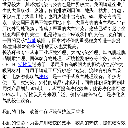
世界较大，其环境污染与公害也是世界较大。我国铸造企业产
生的大量废砂、废渣，有的排放到田间、地头、枯井、河边，
不仅占用了大量土地，也因废渣中含有硫、磷、汞等有害元
素，致使周围居民不能饮用地下水；大量有害的毒气和烟尘在
厂内外到处飞扬，造成了严重的大气污染。这些已经引起了全
社会和国家的关注，也是铸造企业应该承担的责任。政府部门
一再的要求“
节能
减排”，国家对环保的重视程度将进一步提
高,意味着对企业的排放要求也要提高。
长济环保专业从事工业环境治理、大气污染治理、烟气脱硫脱
硝脱汞治理、固体废弃物处理、环境检测服务等业务。长济
CHJ-HT
活性炭
过滤器：采用具有高吸附力的椰壳活性炭作为
吸附材料，可用于铸造工厂混砂粉尘过滤、浇铸有机废气吸
附、电炉融化废气
净化
。是一种干式废气处理设备。维护方
便，无二次污染。独特的成品结构设计，同样体积吸附面积比
同类产品增加50%以上，从而提高净化效率，使得净化率可达
90%以上。活性炭具有来源广泛、价格低廉等特点。是净化废
气的较佳设备。
我们的目标：改善生存环境保护蓝天碧水
我们的使命：为客户用较快的效率，较高的热忱，提供较有效