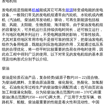
发电机组
发电机组是指能将
机械
能或其它可再生
能源
转变成电能的发电
设备。一般我们常见的发电机组通常由汽轮机、水轮机或内燃
机（汽油机、柴油机等发动机）驱动，可再生新能源包括核
能、风能、太阳能、生物质能、海洋能等。由于柴油发电机组
的容量较大，可并机运行且持续供电时间长，还可独立运行，
不与地区电网并列运行，不受电网故障的影响，可靠性较高。
尤其对某些地区常用市电不是很可靠的情况下，把柴油发电机
组作为备用电源，既能起到应急电源的作用，又能通过低压系
统的合理优化，将一些平时比较重要的负荷在停电时使用，因
此在工程中得到广泛的使用。以下对常见的发电机组的基本原
理及结构形式分别予以介绍。
柴油
柴油是轻质石油产品，复杂烃类(碳原子数约10～22)混合物。
为柴油机燃料。主要由原油蒸馏、催化裂化、热裂化、加氢裂
化、石油焦化等过程生产的柴油馏分调配而成；也可由页岩油
加工和煤液化制取。分为轻柴油(沸点范围约180～370℃)和重
柴油(沸点范围约350～410℃)两大类。广泛用于大型车辆、铁
路机车、船舰。柴油最重要的性能是着火性和流动性。中国