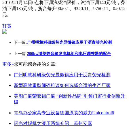
2016年1月14日0点将下调汽柴油限价，汽油下调140元/吨，柴
油下调135元/吨，折合每升90#0.1、93#0.11、97#0.11、0#0.12
元。
打赏
下一篇:
广州明慧科研级荧光显微镜应用于沥青荧光检测
上一篇:
200kw潍柴静音箱发电机组和电压调整器的配合
更多»
您可能感兴趣的文章:
广州明慧科研级荧光显微镜应用于沥青荧光检测
新型高效重型细碎机该如何选择合适的生产厂家
美阁门窗荣获铝门窗 “创新性品牌”引领门窗行业创新升
级
青岛办公家具专业设备德国原装的威力Unicontrol6
闪光对焊机之液压系统介绍—苏州安嘉