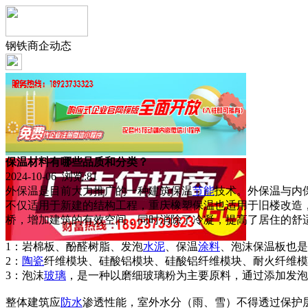
钢铁商企动态
保温材料有哪些品质和分类？
2024-10-06 浏览:
81
外保温是目前大力推广的一种建筑保温
节能
技术。外保温与内
不仅适用于新建的结构工程，重庆橡塑保温也适用于旧楼改造
桥，增加建筑的有效空间，同时消除了冷凝，提高了居住的舒
1：岩棉板、酚醛树脂、发泡
水泥
、保温
涂料
、泡沫保温板也是
2：
陶瓷
纤维模块、硅酸铝模块、硅酸铝纤维模块、耐火纤维模
3：泡沫
玻璃
，是一种以磨细玻璃粉为主要原料，通过添加发泡
整体建筑应
防水
渗透性能，室外水分（雨、雪）不得透过保护