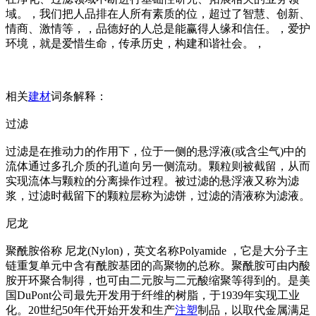
域。，我们把人品排在人所有素质的位，超过了智慧、创新、
情商、激情等，，品德好的人总是能赢得人缘和信任。，爱护
环境，就是爱惜生命，传承历史，构建和谐社会。，
相关
建材
词条解释：
过滤
过滤是在推动力的作用下，位于一侧的悬浮液(或含尘气)中的
流体通过多孔介质的孔道向另一侧流动。颗粒则被截留，从而
实现流体与颗粒的分离操作过程。被过滤的悬浮液又称为滤
浆，过滤时截留下的颗粒层称为滤饼，过滤的清液称为滤液。
尼龙
聚酰胺俗称 尼龙(Nylon)，英文名称Polyamide ，它是大分子主
链重复单元中含有酰胺基团的高聚物的总称。聚酰胺可由内酸
胺开环聚合制得，也可由二元胺与二元酸缩聚等得到的。是美
国DuPont公司最先开发用于纤维的树脂，于1939年实现工业
化。20世纪50年代开始开发和生产
注塑
制品，以取代金属满足