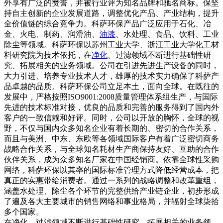
外享有广泛的赞誉，并被行业评为知名品牌和驰名商标。保坚
持自主创新的企业发展道路，调整优化产品、产业结构，提升
全价值链的综合竞争力。科萨环保产品广泛应用于石化、冶
金、火电、制药、润滑油、
油漆
、水处理、食品、饮料、工业
除尘等领域。科萨环保以苏州工业大学、浙江工业大学化工材
料研究院为技术依托，在
净化
、过滤领域不断进行基础性研
究、拓展相关的业务领域。公司在引进先进生产设备的同时，
大力引进、培养专业技术人才，雄厚的技术实力确保了科萨产
品卓越的品质。科萨环保公司立足本土，面向全球。在既往的
发展中，严格按照ISO9001:2008质量管理体系组生产，与国际
先进的技术标准对接，优良的品质和完善的服务得到了国内外
客户的一致信赖和好评。同时，公司以开放的胸怀，全球的视
野，不仅与国内众多知名企业有着长期的、密切的合作关系，
而且与美洲、中东、东欧等各领域国际客户有着广泛密切商务
战略合作关系，与全球知名耗材生产商保持友好、互助的合作
伙伴关系，成为众多知名厂家在中国经销商。依靠全球性采购
网络，科萨环保以其率的国际标准管理方式降低经营成本，把
真正的实惠带给消费者。通过一系列的战略调整和改革重组，
涵盖水处理、除尘各个环节的完整供给产业链企业，初步形成
了遍及各大主要城市的销售网络和事业格局，并辐射全球柒拾
多个国家。
在净化、过滤领域不断进行基础性研究、拓展相关的业务领