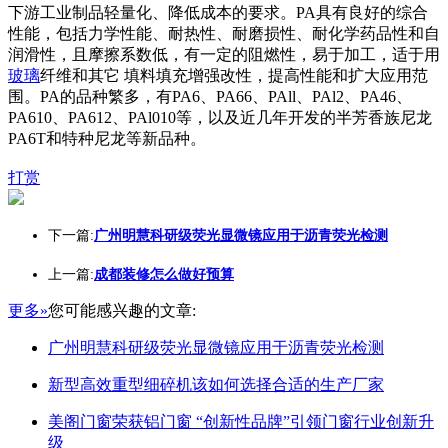
下游工业制品轻量化、降低成本的要求。PA具有良好的综合
性能，包括力学性能、耐热性、耐磨损性、耐化学药品性和自
润滑性，且摩擦系数低，有一定的阻燃性，易于加工，适于用
玻璃
纤维和其它 填料填充增强改性，提高性能和扩大应用范
围。PA的品种繁多，有PA6、PA66、PAll、PAl2、PA46、
PA610、PA612、PAl010等，以及近几年开发的半芳香族尼龙
PA6T和特种尼龙等新品种。
打赏
下一篇:
广州明慧科研级荧光显微镜应用于沥青荧光检测
上一篇:
成都装修怎么做好预算
更多»
您可能感兴趣的文章:
广州明慧科研级荧光显微镜应用于沥青荧光检测
新型高效重型细碎机该如何选择合适的生产厂家
美阁门窗荣获铝门窗 “创新性品牌”引领门窗行业创新升
级