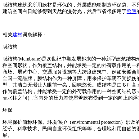
膜结构建筑采所用膜材是环保的，外层膜能够制造环保袋。不
建筑空间白日能够得到天然的漫射光，然后节省很多用于
照明
相关
建材
词条解释：
膜结构
膜结构(Membrane)是20世纪中期发展起来的一种新型
种空间形状，作为覆盖结构，并能承受一定的外荷载作用的一种
商场、展览中心、交通服务设施等大跨度建筑中。例如安徽合
全国一流品牌，膜结构作为一种屏障，用来保护车辆不受损伤
型，其洁白无瑕让人眼前一亮，回味悠长。膜结构是由多种高强薄
作为覆盖结构，并能承受一定的外荷载作用的一种空间结构形式
㎜水柱之间）,室内外的压力差使屋盖膜布受到一定的向上的
环保
环境保护简称环保。环境保护（enviro
nmental prot
经济、科学技术、民间自发环保组织等等，合理地利用自然资
展。