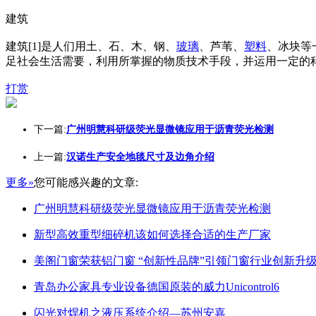
建筑
建筑[1]是人们用土、石、木、钢、
玻璃
、芦苇、
塑料
、冰块等
足社会生活需要，利用所掌握的物质技术手段，并运用一定的
打赏
下一篇:
广州明慧科研级荧光显微镜应用于沥青荧光检测
上一篇:
汉诺生产安全地毯尺寸及边角介绍
更多»
您可能感兴趣的文章:
广州明慧科研级荧光显微镜应用于沥青荧光检测
新型高效重型细碎机该如何选择合适的生产厂家
美阁门窗荣获铝门窗 “创新性品牌”引领门窗行业创新升
青岛办公家具专业设备德国原装的威力Unicontrol6
闪光对焊机之液压系统介绍—苏州安嘉