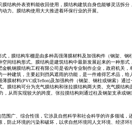
只膜结构外表资料能收回使用，膜结构建筑自身也能够灵活拆分
的动力。膜结构使用大大推进着环保行业的开展。
建筑结构形式，膜结构车棚是由多种高强薄膜材料及加强构件（钢架
空间结构形式。膜结构是建筑结构中最新发展起来的一种形式，自
肥金帆钢膜结构工程有限公司是省内专业制作企业，政府机关，
的一种建筑，主要起到挡风遮雨的功能，是一件难得艺术品，给
膜材料(PVC或Teflon)及加强构件（钢架、钢柱或钢索）
。膜结构可分为充气膜结构和张拉膜结构两大类。充气膜结构是
浮力，从而实现较大的跨度。张拉摸结构则通过柱及钢架支承或钢
ection）涉及的范围广、综合性强，它涉及自然科学和社会科学的许
源，防止环境的污染和破坏，以求自然环境同人文环境、经济环