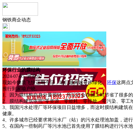
钢铁商企动态
环保行业的膜结构
2024-07-05 浏览:
62
现如今物质飞快运用今日，咱们越来越寻求绿化、
环保
这两点
推行到家喻户晓。
1、因为膜结构自身分量很轻，所以它会在施工时节省了很多
2、膜结构建筑依照“零资源、零能耗、零排放、零污染、零工
3、我国污水处理厂等环保项目日益增多，而这时膜结构建筑
健康。
4、许多城市已经要求将污水厂（站）的污水处理池加盖，进
5、在国内一些制药厂等污水池已首先使用了膜结构进行污水