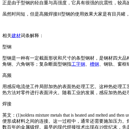
正是由于型钢的轻自重与高强度，它具有很强的抗震性，较高
虽然时间短，但是高频焊接H型钢的使用效果大家是有目共睹
相关
建材
词条解释：
型钢
型钢是一种有一定截面形状和尺寸的条型钢材，是钢材四大品种
角钢、六角钢等；复杂断面型钢指
工字钢
、
槽钢
、钢轨、窗框
高频
用感应电流使工件局部加热的表面热处理工艺。这种热处理工艺
热方法对零件进行表面淬火。随着工业的发展，感应加热热处
焊接
英文：(1)soldera mixture me
tals that is heated and melted and then u
便形成材料之间的连接。这一过程中，通常还需要施加压力。
数百年的金属锻焊。最早的现代焊接技术出现在19世纪末，先