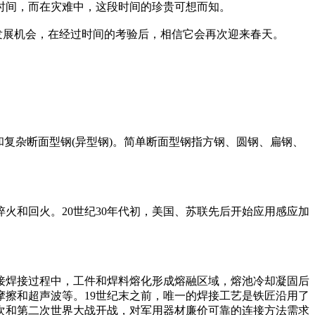
时间，而在灾难中，这段时间的珍贵可想而知。
发展机会，在经过时间的考验后，相信它会再次迎来春天。
和复杂断面型钢(异型钢)。简单断面型钢指方钢、圆钢、扁钢、
火和回火。20世纪30年代初，美国、苏联先后开始应用感应加
t made by welding焊接焊接过程中，工件和焊料熔化形成熔融区域，熔池冷却凝固后
擦和超声波等。19世纪末之前，唯一的焊接工艺是铁匠沿用了
一次和第二次世界大战开战，对军用器材廉价可靠的连接方法需求