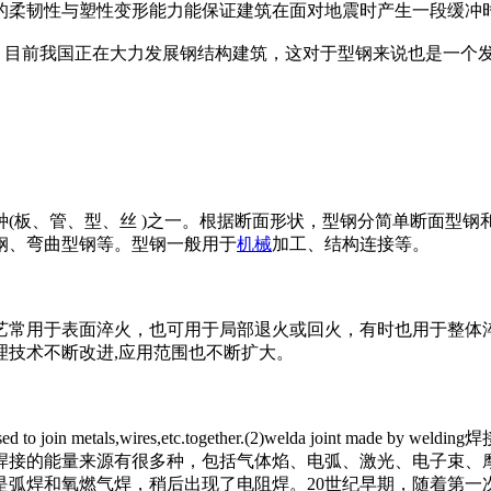
的柔韧性与塑性变形能力能保证建筑在面对地震时产生一段缓冲
，目前我国正在大力发展钢结构建筑，这对于型钢来说也是一个
(板、管、型、丝 )之一。根据断面形状，型钢分简单断面型钢
钢、弯曲型钢等。型钢一般用于
机械
加工、结构连接等。
常用于表面淬火，也可用于局部退火或回火，有时也用于整体淬
理技术不断改进,应用范围也不断扩大。
sed to join me
tals,wires,etc.together.(2)welda join
焊接的能量来源有很多种，包括气体焰、电弧、激光、电子束、摩
是弧焊和氧燃气焊，稍后出现了电阻焊。20世纪早期，随着第