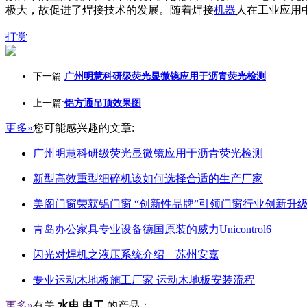
极大，故促进了焊接技术的发展。随着焊接
机器
人在工业应用
打赏
下一篇:
广州明慧科研级荧光显微镜应用于沥青荧光检测
上一篇:
铝方通吊顶效果图
更多»
您可能感兴趣的文章:
广州明慧科研级荧光显微镜应用于沥青荧光检测
新型高效重型细碎机该如何选择合适的生产厂家
美阁门窗荣获铝门窗 “创新性品牌”引领门窗行业创新升
青岛办公家具专业设备德国原装的威力Unicontrol6
闪光对焊机之液压系统介绍—苏州安嘉
专业运动木地板施工厂家 运动木地板安装流程
更多»
有关
水电 电工
的产品：