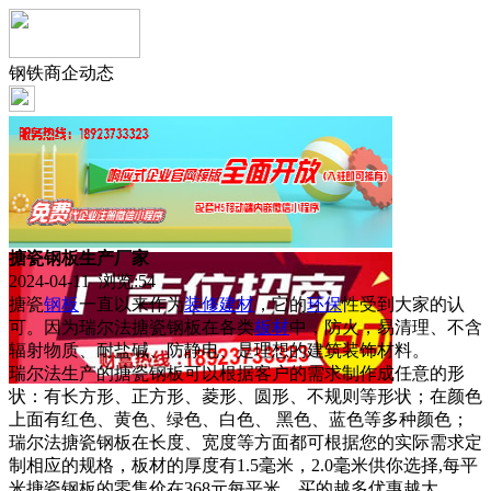
钢铁商企动态
搪瓷钢板生产厂家
2024-04-11 浏览:
54
搪瓷
钢板
一直以来作为
装修
建材
，它的
环保
性受到大家的认
可。因为瑞尔法搪瓷钢板在各类
板材
中，防火，易清理、不含
辐射物质、耐盐碱、防静电、是理想的建筑装饰材料。
瑞尔法生产的搪瓷钢板可以根据客户的需求制作成任意的形
状：有长方形、正方形、菱形、圆形、不规则等形状；在颜色
上面有红色、黄色、绿色、白色、 黑色、蓝色等多种颜色；
瑞尔法搪瓷钢板在长度、宽度等方面都可根据您的实际需求定
制相应的规格，板材的厚度有1.5毫米，2.0毫米供你选择,每平
米搪瓷钢板的零售价在368元每平米，买的越多优惠越大。