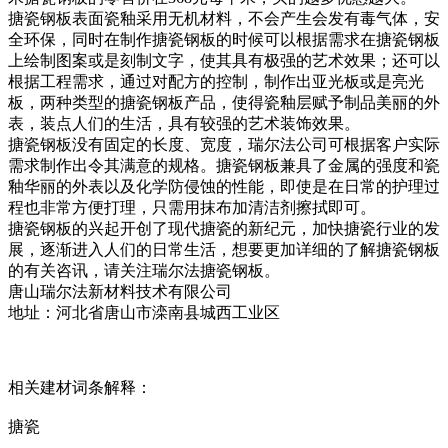
搪瓷钢板表面瓷釉采用无机材料，不会产生会发有毒气体，安
全环保，同时在制作搪瓷钢板的时候可以根据需求在搪瓷钢板
上绘制图案或是刻制文字，使其具有极强的艺术效果；还可以
根据工程需求，通过对配方的控制，制作出亚光板或是亮光
板，两种类型的搪瓷钢板产品，使得瓷釉层赋予制品美丽的外
表，装点人们的生活，具有较强的艺术装饰效果。
搪瓷钢板没有固定的长度、宽度，瑞尔法公司可根据客户实际
需求制作出令其满意的规格。搪瓷钢板兼具了金属的强度和瓷
釉华丽的外表以及化学防侵蚀的性能，即使是在日常的护理过
程也非常方便打理，只需用抹布加清洁剂擦拭即可。
搪瓷钢板的兴起开创了现代搪瓷的新纪元，加快搪瓷行业的发
展，逐渐进入人们的日常生活，想要更加详细的了解搪瓷钢板
的有关咨讯，请关注瑞尔法搪瓷钢板。
唐山瑞尔法新材料技术有限公司
地址：河北省唐山市滦南县城西工业区
相关建材词条解释：
搪瓷