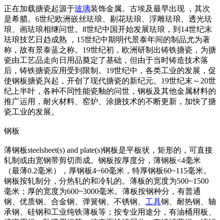
正在加载搪瓷起源于
玻璃
装饰金属。古埃及最早出现 ，其次
是希腊。6世纪欧洲嵌丝珐琅、剔花珐琅、浮雕珐琅、透光珐
琅、画珐琅相继问世。8世纪中国开始发展珐琅，到14世纪末
珐琅技艺日趋成熟 ，15世纪中期明代景泰年间的制品尤为著
称，故有景泰蓝之称。19世纪初，欧洲研制出铸铁搪瓷，为搪
瓷由工艺品走向日用品奠定了基础，但由于当时铸造技术落
后，铸铁搪瓷应用受到限制。19世纪中，各类工业的发展，促
使钢板搪瓷兴起，开创了现代搪瓷的新纪元。19世纪末～20世
纪上半叶，各种不同性能瓷釉的问世，钢板及其他金属材料的
推广运用，耐火材料、窑炉、涂搪技术的不断更新，加快了搪
瓷工业的发展。
钢板
薄钢板steelsheet(s) and plate(s)钢板是平板状，矩形的，可直接
轧制或由宽钢带剪切而成。钢板按厚度分，薄钢板<4毫米
（最薄0.2毫米），厚钢板4~60毫米，特厚钢板60~115毫米。
钢板按轧制分，分热轧的和冷轧的。薄板的宽度为500~1500
毫米；厚的宽度为600~3000毫米。薄板按钢种分，有普通
钢、优质钢、合金钢、弹簧钢、不锈钢、
工具
钢、耐热钢、轴
承钢、硅钢和工业纯铁薄板等；按专业用途分，有油桶用板、