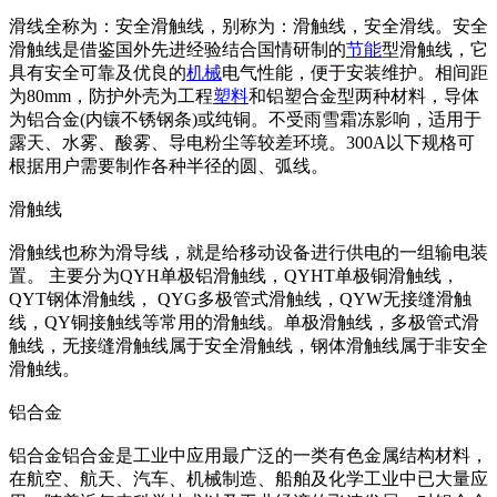
滑线全称为：安全滑触线，别称为：滑触线，安全滑线。安全
滑触线是借鉴国外先进经验结合国情研制的
节能
型滑触线，它
具有安全可靠及优良的
机械
电气性能，便于安装维护。相间距
为80mm，防护外壳为工程
塑料
和铝塑合金型两种材料，导体
为铝合金(内镶不锈钢条)或纯铜。不受雨雪霜冻影响，适用于
露天、水雾、酸雾、导电粉尘等较差环境。300A以下规格可
根据用户需要制作各种半径的圆、弧线。
滑触线
滑触线也称为滑导线，就是给移动设备进行供电的一组输电装
置。 主要分为QYH单极铝滑触线，QYHT单极铜滑触线，
QYT钢体滑触线， QYG多极管式滑触线，QYW无接缝滑触
线，QY铜接触线等常用的滑触线。单极滑触线，多极管式滑
触线，无接缝滑触线属于安全滑触线，钢体滑触线属于非安全
滑触线。
铝合金
铝合金铝合金是工业中应用最广泛的一类有色金属结构材料，
在航空、航天、汽车、机械制造、船舶及化学工业中已大量应