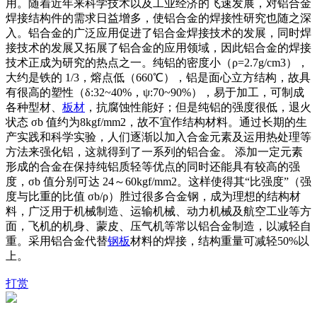
用。随着近年来科学技术以及工业经济的飞速发展，对铝合金
焊接结构件的需求日益增多，使铝合金的焊接性研究也随之深
入。铝合金的广泛应用促进了铝合金焊接技术的发展，同时焊
接技术的发展又拓展了铝合金的应用领域，因此铝合金的焊接
技术正成为研究的热点之一。纯铝的密度小（ρ=2.7g/cm3），
大约是铁的 1/3，熔点低（660℃），铝是面心立方结构，故具
有很高的塑性（δ:32~40%，ψ:70~90%），易于加工，可制成
各种型材、
板材
，抗腐蚀性能好；但是纯铝的强度很低，退火
状态 σb 值约为8kgf/mm2，故不宜作结构材料。通过长期的生
产实践和科学实验，人们逐渐以加入合金元素及运用热处理等
方法来强化铝，这就得到了一系列的铝合金。 添加一定元素
形成的合金在保持纯铝质轻等优点的同时还能具有较高的强
度，σb 值分别可达 24～60kgf/mm2。这样使得其“比强度”（强
度与比重的比值 σb/ρ）胜过很多合金钢，成为理想的结构材
料，广泛用于机械制造、运输机械、动力机械及航空工业等方
面，飞机的机身、蒙皮、压气机等常以铝合金制造，以减轻自
重。采用铝合金代替
钢板
材料的焊接，结构重量可减轻50%以
上。
打赏