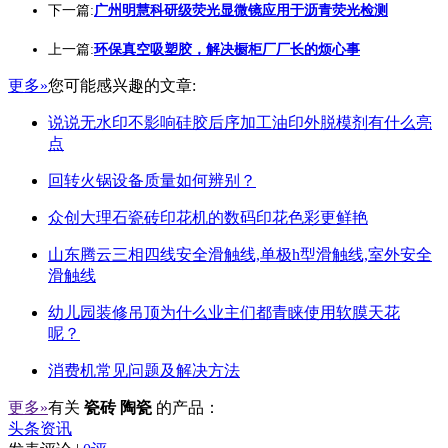
下一篇:
广州明慧科研级荧光显微镜应用于沥青荧光检测
上一篇:
环保真空吸塑胶，解决橱柜厂厂长的烦心事
更多»
您可能感兴趣的文章:
说说无水印不影响硅胶后序加工油印外脱模剂有什么亮
点
回转火锅设备质量如何辨别？
众创大理石瓷砖印花机的数码印花色彩更鲜艳
山东腾云三相四线安全滑触线,单极h型滑触线,室外安全
滑触线
幼儿园装修吊顶为什么业主们都青睐使用软膜天花
呢？
消费机常见问题及解决方法
更多»
有关
瓷砖 陶瓷
的产品：
头条资讯