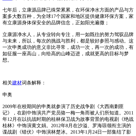
七年后，立康源品牌已殊荣累累，在环保净水方面的产品与方
案多大数百种，为全球17个国家和地区提供健康环保方案，家
有立康源身体保安全的品牌信念，正如阳光遍撒；
立康源净水人，从专业转向专注，用一如既往的努力驾驭品牌
与未来，所以，每次的挑战与胜利，都是较好参照与感动。这
一次申奥成功的意义非比寻常，成功一次，再一次的成功，有
如征服一座高山，向给高的山峰迈进，成就更高的目标与梦
想。
相关
建材
词条解释：
申奥
2009年在校期间的申奥就参演了历史战争剧《大西南剿匪
记》，在剧中饰演共产党员骆一梅一角而被人们所知道。2011
年12月在以抗战时期的桂林保卫战为故事背景的电视剧《绝战
桂林》中饰演黄文娟。2012年8月在沙溢、罗海琼领衔主演的
谍战剧《错伏》中饰演林楚冰。2013年1月24日一部集结了影