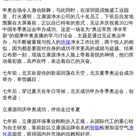
申奥会场令人激动鼓舞，与此同时，在深圳固戍愉盛工业园
里，灯火通明，立康源净水公司的几十名员工，下班后自发地
围聚在大屏幕前，正以自己特有的形式，见证并庆祝着2022年
中国冬季奥运会申办成功。这是一场名为“奥运常胜 净水常
新”的观摩申奥直播的学习讨论会，主题是通过见证奥运申
办，与不断被重视与投入的
环保
净水工作比照，两个惊人的相
似，因为都是要面对自身的成功寻求更高的成就与超越。结果
公布那一刻，现场立康源净水人脸上带着喜悦的神情，他们挥
动着彩旗，高声欢呼，表达着自己的兴奋。
七年前，北京欢迎你的歌谣回荡在天空，北京夏季奥运会成功
举办，举世瞩目；
七年后，穿过夏天在冬日等候，北京成功申办冬季奥运会，创
造奇迹；
立康源同庆申奥成功，伴你走过冬夏
七年前，立康源环保事业刚刚步入正规，从国际代工的重心转
为自主研发，靠前款以立康源品牌命名的
智能
检测加湿空气
净
化器
面世，获得国内外市场的信赖和好评。