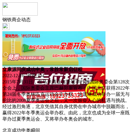
钢铁商企动态
立康源同庆成功申奥，常胜常新启征程
2022-12-16 浏览:
104
2015年7月31日，在马来西亚吉隆坡举行的国际奥委会第128次
全会上，国际奥委会主席巴赫郑重宣布：中国北京获得2022年
第24届冬季奥林匹克运动会主办权。这是继成功举办一届无与
伦比的2008夏季奥运会之后，又一次振奋人心的机遇与挑战。
经过激烈角逐，北京凭借其自身优势在申办城市中脱颖而出，
赢得2022年冬季奥运会举办权。由此，北京也成为全球一座既
举办过夏季奥运会、又将举办冬奥会的城市。
北京成功申奥瞬间