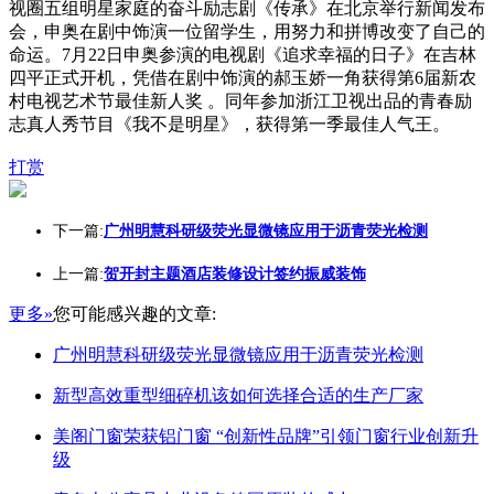
视圈五组明星家庭的奋斗励志剧《传承》在北京举行新闻发布
会，申奥在剧中饰演一位留学生，用努力和拼博改变了自己的
命运。7月22日申奥参演的电视剧《追求幸福的日子》在吉林
四平正式开机，凭借在剧中饰演的郝玉娇一角获得第6届新农
村电视艺术节最佳新人奖 。同年参加浙江卫视出品的青春励
志真人秀节目《我不是明星》，获得第一季最佳人气王。
打赏
下一篇:
广州明慧科研级荧光显微镜应用于沥青荧光检测
上一篇:
贺开封主题酒店装修设计签约振威装饰
更多»
您可能感兴趣的文章:
广州明慧科研级荧光显微镜应用于沥青荧光检测
新型高效重型细碎机该如何选择合适的生产厂家
美阁门窗荣获铝门窗 “创新性品牌”引领门窗行业创新升
级